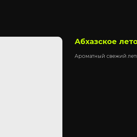
Абхазское лет
Ароматный свежий летн