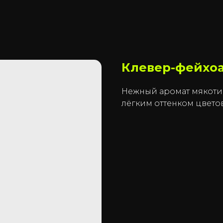
Клевер-фейхо
Нежный аромат мякоти
лёгким оттенком цветов