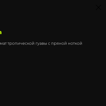
a
мат тропической гуавы с пряной ноткой