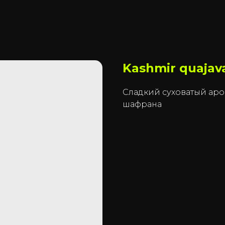
Kashmir quajav
Сладкий суховатый аро
шафрана