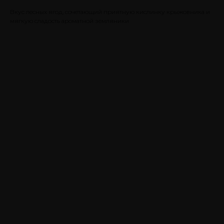
Вкус лесных ягод, сочетающий приятную кислинку крыжовника и
мягкую сладость ароматной земляники